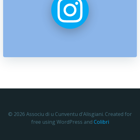
© 2026 Associu di u Cunventu d'Alisgiani. Created for
free using WordPress and
Colibri